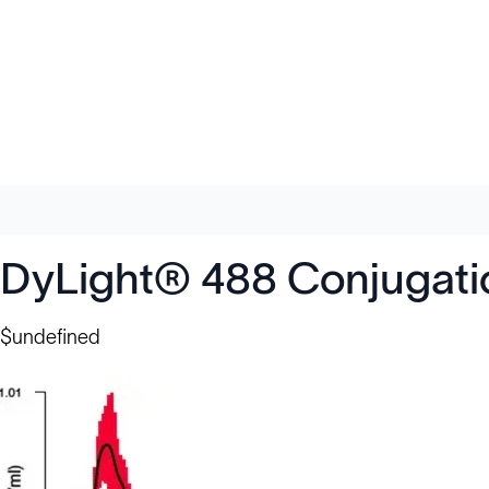
DyLight® 488 Conjugatio
$undefined